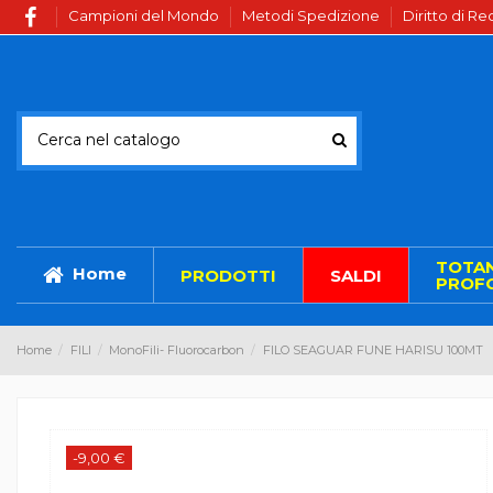
Campioni del Mondo
Metodi Spedizione
Diritto di R
TOTA
Home
PRODOTTI
SALDI
PROFO
Home
FILI
MonoFili- Fluorocarbon
FILO SEAGUAR FUNE HARISU 100MT
-9,00 €