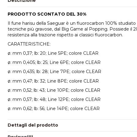
Descrizione
PRODOTTO SCONTATO DEL 30%
Il fune harisu della Saeguar è un fluorocarbon 100% studiato 
tecniche più gravose, dal Big Game al Popping. Possiede il 20
resistenza alla trazione rispetto ai classici fluorocarbon.
CARATTERISTICHE:
ø: mm 0,37; lb: 20; Line 5PE; colore CLEAR
ø: mm 0,405; lb: 25; Line 6PE; colore CLEAR
ø: mm 0,435; lb: 28; Line 7PE; colore CLEAR
ø: mm 0,47; lb: 32; Line 8PE; colore CLEAR
ø: mm 0,52; lb: 43; Line 10PE; colore CLEAR
ø: mm 0,57; lb: 48; Line 12PE; colore CLEAR
ø: mm 0,62; lb: 56; Line 14PE; colore CLEAR
Dettagli del prodotto
Reviews
(0)