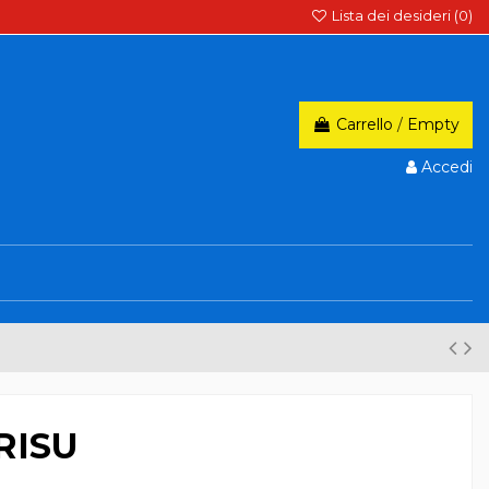
Lista dei desideri (
0
)
Carrello
/
Empty
Accedi
RISU