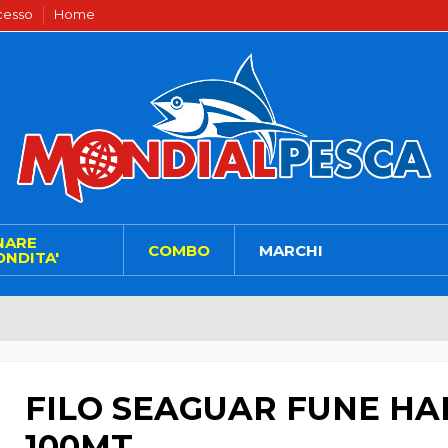
ecesso
Home
NARE
COMBO
MARCHI
NDITA'
FILO SEAGUAR FUNE HA
100MT