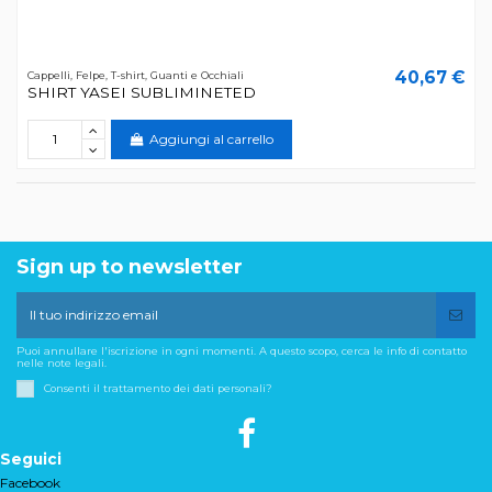
40,67 €
Cappelli, Felpe, T-shirt, Guanti e Occhiali
SHIRT YASEI SUBLIMINETED
Aggiungi al carrello
Sign up to newsletter
Puoi annullare l'iscrizione in ogni momenti. A questo scopo, cerca le info di contatto
nelle note legali.
Consenti il trattamento dei dati personali?
Seguici
Facebook