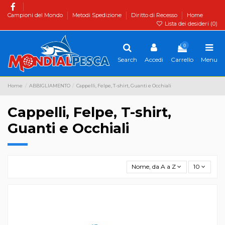
Campioni del Mondo
Metodi Spedizione
Diritto di Recesso
Home
Lista dei desideri (
0
)
0
Search
Accedi
Carrello
Menu
Home
ABBIGLIAMENTO
Cappelli, Felpe, T-shirt, Guanti e Occhiali
Cappelli, Felpe, T-shirt,
Guanti e Occhiali
Nome, da A a Z
10