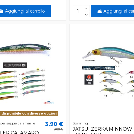
Aggiungi al carrello
Aggiungi al car
disponibile con diverse opzioni
3,90 €
per seppie calamari e
Spinning
JATSUI ZERKA MINNOW
9,00 €
ILLER CALAMARO