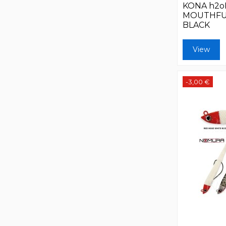
KONA h2o
MOUTHFU
BLACK
View
-3,00 €