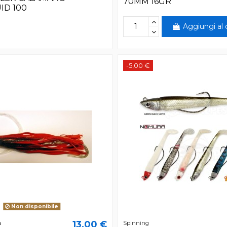
70MM 16GR
ID 100
Aggiungi al c
-5,00 €
Non disponibile
13,00 €
a
Spinning