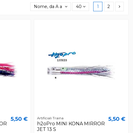
Nome, da A a Z
40
1
2
5,50 €
5,50 €
Artificiali Traina
ROR
h2oPro MINI KONA MIRROR
JET 13 S