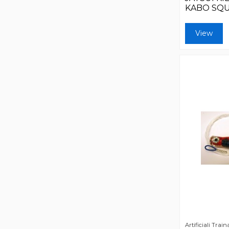
KABO SQU
View
Artificiali Train