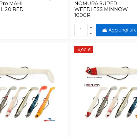
Pro MAHI
NOMURA SUPER
L 20 RED
WEEDLESS MINNOW
100GR
Aggiungi al c
-4,00 €