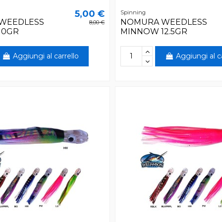
5,00 €
Spinning
WEEDLESS
NOMURA WEEDLESS
8,00 €
10GR
MINNOW 12.5GR
Aggiungi al carrello
Aggiungi al c