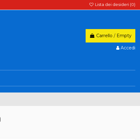
Lista dei desideri (
0
)
Carrello
/
Empty
Accedi
a