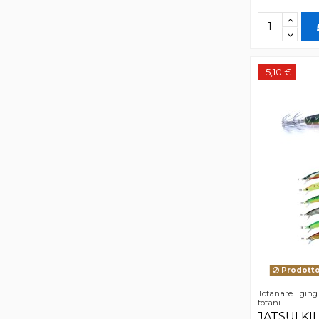
-5,10 €
Prodotto 
Totanare Eging 
totani
JATSUI K