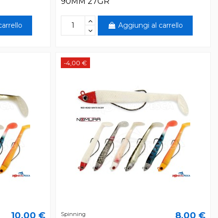
90MM 27GR
arrello
Aggiungi al carrello
-4,00 €
10,00 €
8,00 €
Spinning