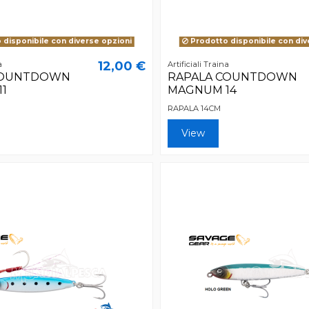
disponibile con diverse opzioni
Prodotto disponibile con div
12,00 €
a
Artificiali Traina
COUNTDOWN
RAPALA COUNTDOWN
1
MAGNUM 14
RAPALA 14CM
View