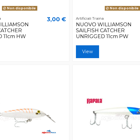
Non disponibile
Non disponibile
3,00 €
a
Artificiali Traina
ILLIAMSON
NUOVO WILLIAMSON
 CATCHER
SAILFISH CATCHER
 11cm HW
UNRIGGED 11cm PW
View