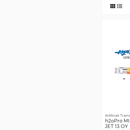
Artificiali Train
h2oPro M
JET 13 OY