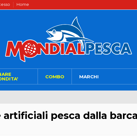
ecesso
Home
NARE
COMBO
MARCHI
NDITA'
artificiali pesca dalla barc