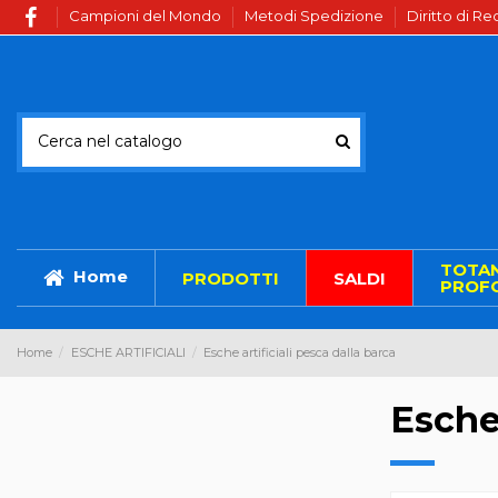
Campioni del Mondo
Metodi Spedizione
Diritto di R
TOTA
Home
PRODOTTI
SALDI
PROFO
Home
ESCHE ARTIFICIALI
Esche artificiali pesca dalla barca
Esche 