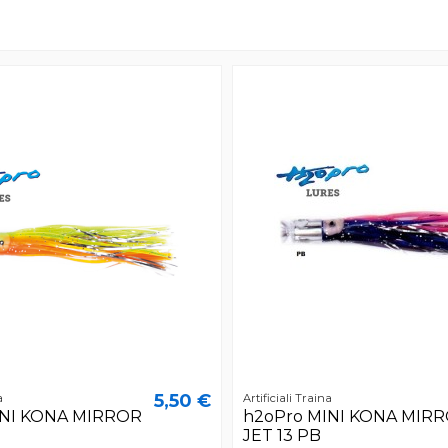
5,50 €
a
Artificiali Traina
INI KONA MIRROR
h2oPro MINI KONA MIR
JET 13 PB