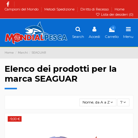
Campioni del Mondo
Metodi Spedizione
Diritto di Recesso
Home
Lista dei desideri (
0
)
0
Search
Accedi
Carrello
Menu
Home
Marchi
SEAGUAR
Elenco dei prodotti per la
marca SEAGUAR
Nome, da A a Z
7
-9,00 €