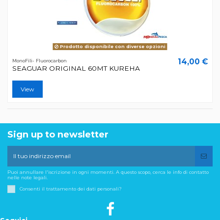
Prodotto disponibile con diverse opzioni
14,00 €
MonoFili- Fluorocarbon
SEAGUAR ORIGINAL 60MT KUREHA
View
Sign up to newsletter
Puoi annullare l'iscrizione in ogni momenti. A questo scopo, cerca le info di contatto
nelle note legali.
Consenti il trattamento dei dati personali?