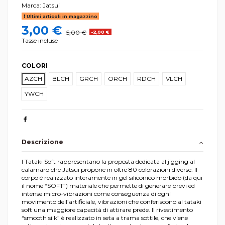
Marca:
Jatsui
Ultimi articoli in magazzino
3,00 €
5,00 €
-2,00 €
Tasse incluse
COLORI
AZCH
BLCH
GRCH
ORCH
RDCH
VLCH
YWCH
Descrizione
I Tataki Soft rappresentano la proposta dedicata al jigging al
calamaro che Jatsui propone in oltre 80 colorazioni diverse. Il
corpo è realizzato interamente in gel siliconico morbido (da qui
il nome “SOFT”) materiale che permette di generare brevi ed
intense micro-vibrazioni come conseguenza di ogni
movimento dell’artificiale, vibrazioni che conferiscono al tataki
soft una maggiore capacità di attirare prede. Il rivestimento
“smooth silk” è realizzato in seta a trama sottile, che viene