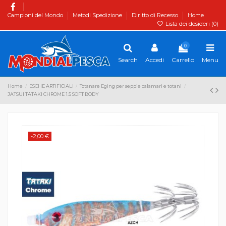
Campioni del Mondo
Metodi Spedizione
Diritto di Recesso
Home
Lista dei desideri (
0
)
0
Search
Accedi
Carrello
Menu
Home
ESCHE ARTIFICIALI
Totanare Eging per seppie calamari e totani
JATSUI TATAKI CHROME 1.5 SOFT BODY
-2,00 €