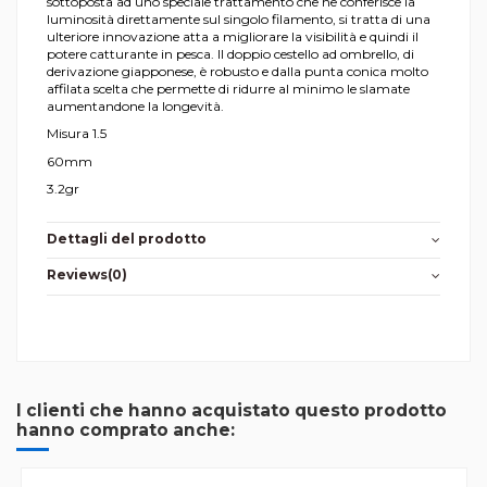
sottoposta ad uno speciale trattamento che ne conferisce la
luminosità direttamente sul singolo filamento, si tratta di una
ulteriore innovazione atta a migliorare la visibilità e quindi il
potere catturante in pesca. Il doppio cestello ad ombrello, di
derivazione giapponese, è robusto e dalla punta conica molto
affilata scelta che permette di ridurre al minimo le slamate
aumentandone la longevità.
Misura 1.5
60mm
3.2gr
Dettagli del prodotto
Reviews
(0)
I clienti che hanno acquistato questo prodotto
hanno comprato anche: