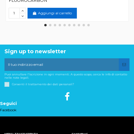
FLUOROCARBON
Aggiungi al carrello
Sign up to newsletter
Puoi annullare l'iscrizione in ogni momenti. A questo scopo, cerca le info di contatto
nelle note legali.
Consenti il trattamento dei dati personali?
Seguici
Facebook
MENU TRASPARENZA
Contattaci