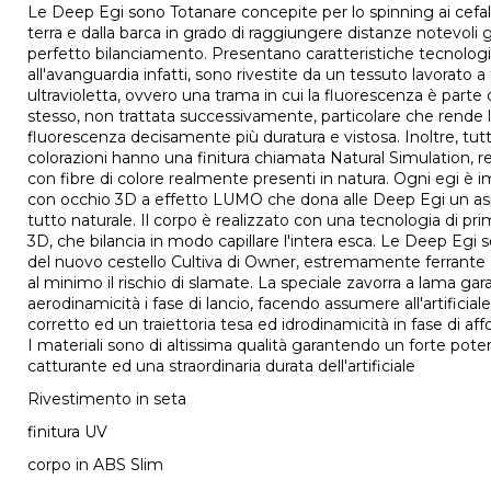
Le Deep Egi sono Totanare concepite per lo spinning ai cefa
terra e dalla barca in grado di raggiungere distanze notevoli g
perfetto bilanciamento. Presentano caratteristiche tecnolog
all'avanguardia infatti, sono rivestite da un tessuto lavorato 
ultravioletta, ovvero una trama in cui la fluorescenza è parte
stesso, non trattata successivamente, particolare che rende 
fluorescenza decisamente più duratura e vistosa. Inoltre, tutt
colorazioni hanno una finitura chiamata Natural Simulation, re
con fibre di colore realmente presenti in natura. Ogni egi è i
con occhio 3D a effetto LUMO che dona alle Deep Egi un as
tutto naturale. Il corpo è realizzato con una tecnologia di prim
3D, che bilancia in modo capillare l'intera esca. Le Deep Egi
del nuovo cestello Cultiva di Owner, estremamente ferrante
al minimo il rischio di slamate. La speciale zavorra a lama gar
aerodinamicità i fase di lancio, facendo assumere all'artificial
corretto ed un traiettoria tesa ed idrodinamicità in fase di a
I materiali sono di altissima qualità garantendo un forte pote
catturante ed una straordinaria durata dell'artificiale
Rivestimento in seta
finitura UV
corpo in ABS Slim