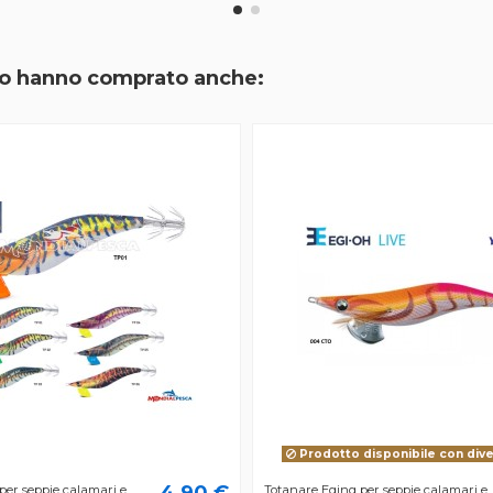
tto hanno comprato anche:
Prodotto disponibile con div
4,90 €
per seppie calamari e
Totanare Eging per seppie calamari e