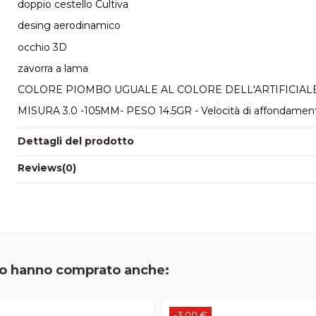
doppio cestello Cultiva
desing aerodinamico
occhio 3D
zavorra a lama
COLORE PIOMBO UGUALE AL COLORE DELL'ARTIFICIAL
MISURA 3.0 -105MM- PESO 14.5GR - Velocità di affondament
Dettagli del prodotto
Reviews
(0)
tto hanno comprato anche:
-3,00 €