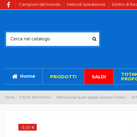
Campioni del Mondo
Metodi Spedizione
Diritto di R
TOTA
Home
PRODOTTI
SALDI
PROFO
Home
ESCHE ARTIFICIALI
Totanare Eging per seppie calamari e totani
JA
-3,00 €