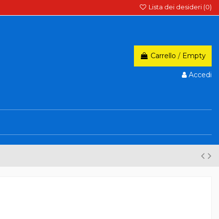
Lista dei desideri (
0
)
Carrello
/
Empty
Accedi