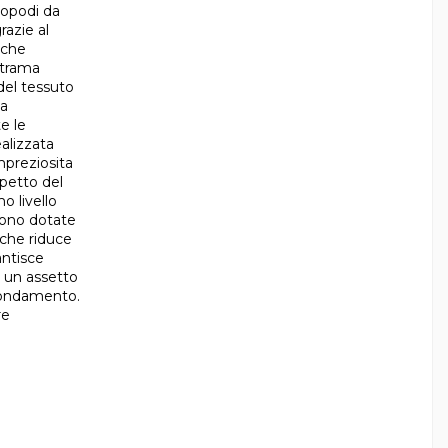
lopodi da
razie al
iche
a trama
 del tessuto
la
e le
alizzata
mpreziosita
petto del
o livello
 sono dotate
 che riduce
antisce
e un assetto
ffondamento.
re