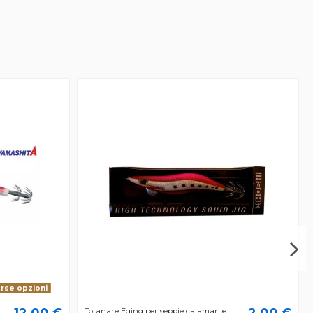
erse opzioni
12,00 €
2,00 €
Totanare Eging per seppie calamari e