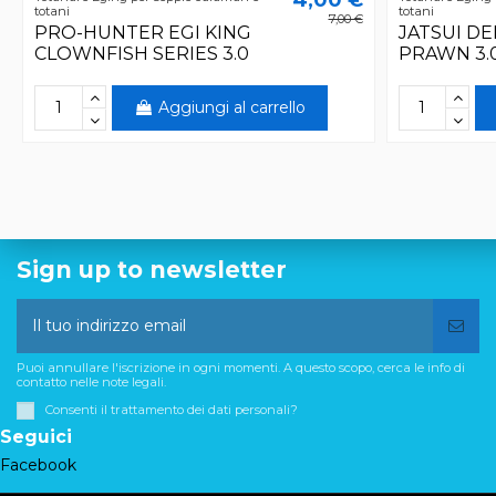
totani
totani
7,00 €
PRO-HUNTER EGI KING
JATSUI DE
CLOWNFISH SERIES 3.0
PRAWN 3.
Aggiungi al carrello
Sign up to newsletter
Puoi annullare l'iscrizione in ogni momenti. A questo scopo, cerca le info di
contatto nelle note legali.
Consenti il trattamento dei dati personali?
Seguici
Facebook