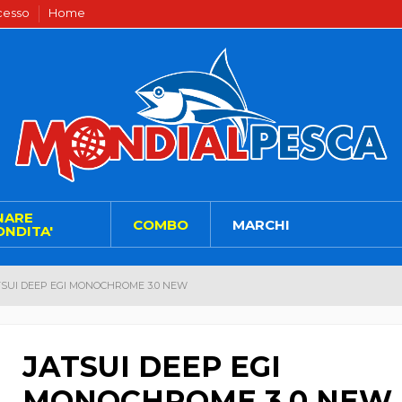
ecesso
Home
NARE
COMBO
MARCHI
NDITA'
TSUI DEEP EGI MONOCHROME 3.0 NEW
JATSUI DEEP EGI
MONOCHROME 3.0 NEW