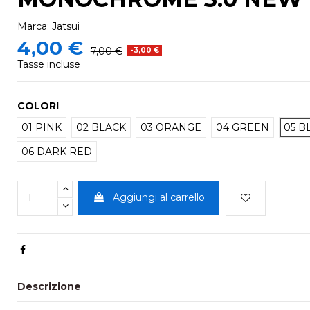
Marca:
Jatsui
4,00 €
7,00 €
-3,00 €
Tasse incluse
COLORI
01 PINK
02 BLACK
03 ORANGE
04 GREEN
05 B
06 DARK RED
Aggiungi al carrello
Descrizione