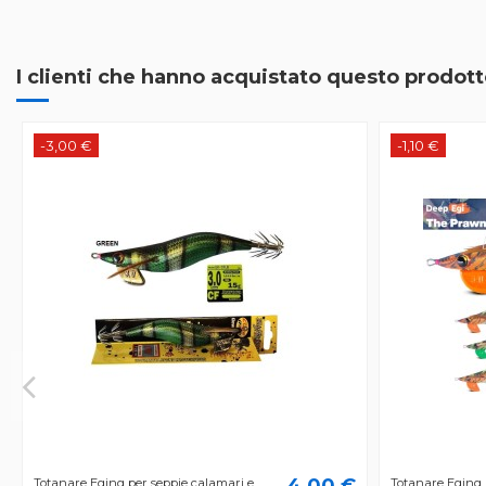
I clienti che hanno acquistato questo prodo
-3,00 €
-1,10 €
4,00 €
Totanare Eging per seppie calamari e
Totanare Eging 