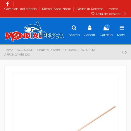
Campioni del Mondo
Metodi Spedizione
Diritto di Recesso
Home
Lista dei desideri (
0
)
0
Search
Accedi
Carrello
Menu
Home
ACCESSORI
Pasturatori e Strisci
NUOVO STRISCIO SEMI
AFFONDANTE 90G