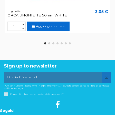
3,05 €
Unghiette
ORCA UNGHIETTE 50mm WHITE
Aggiungi al carrello
Sign up to newsletter
Puoi annullare l'iscrizione in ogni momenti. A questo scopo, cerca le info di contatto
nelle note legali.
Consenti il trattamento dei dati personali?
Seguici