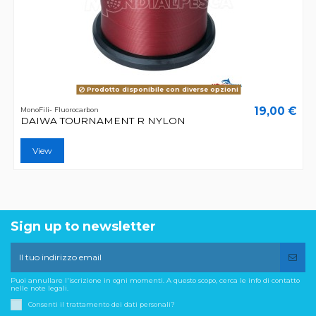
Prodotto disponibile con diverse opzioni
19,00 €
MonoFili- Fluorocarbon
DAIWA TOURNAMENT R NYLON
View
Sign up to newsletter
Puoi annullare l'iscrizione in ogni momenti. A questo scopo, cerca le info di contatto
nelle note legali.
Consenti il trattamento dei dati personali?