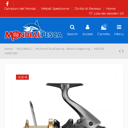
Campioni del Mondo
Metodi Spedizione
Diritto di Recesso
Home
Lista dei desideri (
0
)
0
Search
Accedi
Carrello
Menu
Home
MULINELLI
Mulinelli SurfCasting - Beach Ledgering
AERLEX
14000 XSC
-6,50 €