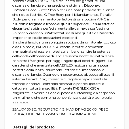
prezzo elevato. L'AERLEX è realizzato per garantire una
distanza di lancio e una precisione ottimali. Dispone di
un'oscillazione Super Slow 5 per una posa parallela della lenza
che riduce l'attrito, G Free Body per il bilanciamento, Parallel
Body per un allineamento perfetto e di una bobina AR-C in
alluminio forgiato a freddo di qualità superiore. La sua estetica
elegante si abbina perfettamente alle canne da surfcasting
Shimano, creando un'attrezzatura di alta qualità dall'aspetto
imponente e dalle prestazioni eccellenti.
Sia che si lanci da una spiaggia sabbiosa, da un litorale roccioso
o da un molo, l'AERLEX XSC eccelle in tutte le situazioni.
Immaginate di essere in piedi sulla riva, di sentire la potenza
delle onde dell'oceano e di lanciare senza sforzo la vostra lenza
ben oltre i frangenti per raggiungere quei pesci sfuggenti. Le
caratteristiche avanzate dell'AERLEX assicurano una posa
perfetta della lenza, riducendo l'attrito e aumentando la
distanza di lancio. Quando un pesce grosso abbocca all'esca, il
sistema Instant Drag consente di regolare rapidamente la
frizione, dandovi il controllo necessario per recuperare le
catture in tutta tranquillità. Provate l'AERLEX XSC e
migliorate la vostra azione di pesca a surfcasting e a carpe con
un mulinello che combina convenienza, qualità e tecnologia
avanzata.
25ALX140XSC: RECUPERO 4.3; MAX DRAG 20KG; PESO
630GR; BOBINA 0.35MM 550MT-0.40MM 400MT
Dettagli del prodotto