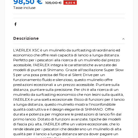
98,50 €
105,00 €
-6,50 €
Tasse incluse
Descrizione
L'AERLEX XSC è un mulinello da surfcasting straordinario ed
economico che offre reali capacità di lancio a lunga distanza.
Perfetto per i pescatori alla ricerca di un mulinello dal prezzo
accessibile, l'AERLEX integra le caratteristiche avanzate dei
modelli di punta di Shimano. Grazie all'oscillazione Super Slow
5 per una posa precisa del filo e al Silent Drive per un
funzionamento fluido e silenzioso, questo mulinello offre
prestazioni eccezionali a un prezzo accessibile. Puntare sulla
distanza, puntare sulla precisione. Per chi è alla ricerca di un
mulinello da surfcasting economico che non lesini sulla qualità,
l'AERLEX è una scelta eccezionale. Ricco di funzioni per il lancio
a lunga distanza, questo mulinello mostra l'inconfondibile
qualità costruttiva e il design elegante di SHIMANO. Offre
durata e potenza per migliorare le prestazioni di lancio fin dal
primo lancio. Dotato di funzioni avanzate, tipiche dei modelli
di fascia più alta, l'AERLEX offre un valore eccezionale, che lo
rende ideale per i pescatori che desiderano un mulinello di alta
qualità per il lancio a lunga distanza senza dover pagare un