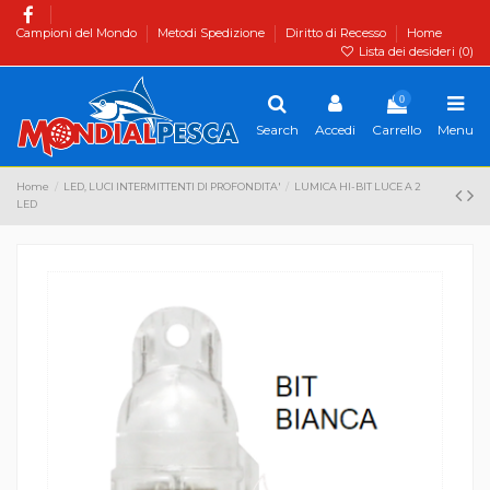
Campioni del Mondo
Metodi Spedizione
Diritto di Recesso
Home
Lista dei desideri (
0
)
0
Search
Accedi
Carrello
Menu
Home
LED, LUCI INTERMITTENTI DI PROFONDITA'
LUMICA HI-BIT LUCE A 2
LED