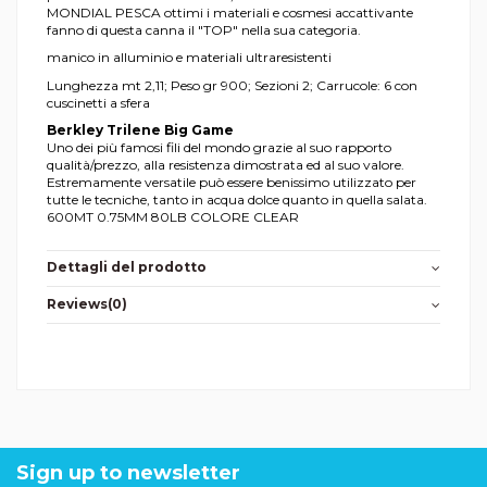
MONDIAL PESCA ottimi i materiali e cosmesi accattivante
fanno di questa canna il "TOP" nella sua categoria.
manico in alluminio e materiali ultraresistenti
Lunghezza mt 2,11; Peso gr 900; Sezioni 2; Carrucole: 6 con
cuscinetti a sfera
Berkley Trilene Big Game
Uno dei più famosi fili del mondo grazie al suo rapporto
qualità/prezzo, alla resistenza dimostrata ed al suo valore.
Estremamente versatile può essere benissimo utilizzato per
tutte le tecniche, tanto in acqua dolce quanto in quella salata.
600MT 0.75MM 80LB COLORE CLEAR
Dettagli del prodotto
Reviews
(0)
Sign up to newsletter