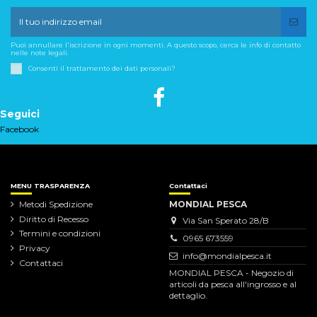
Puoi annullare l'iscrizione in ogni momenti. A questo scopo, cerca le info di contatto
nelle note legali.
Consenti il trattamento dei dati personali?
Seguici
Facebook
MENU TRASPARENZA
Contattaci
Metodi Spedizione
MONDIAL PESCA
Diritto di Recesso
Via San Sperato 28/B
Termini e condizioni
0965 673559
Privacy
info@mondialpesca.it
Contattaci
MONDIAL PESCA - Negozio di
articoli da pesca all'ingrosso e al
dettaglio.