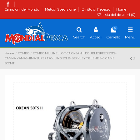
Campioni del Mondo
Metodi Spedizione
Diritto di Recesso
Home
Lista dei desideri (
0
)
0
Search
Accedi
Carrello
Menu
Home
COMBO
COMBO MULINELLO TICA OXEAN II DOUBLE SPEED 50TS+
CANNA YAMASHIMA SUPER TROLLING 50LB+BERKLEY TRILENE BIG GAME
600MT