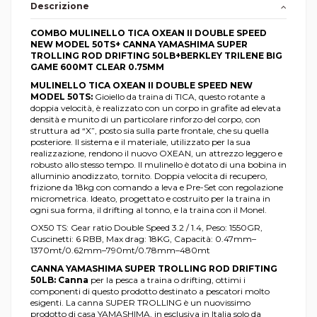
Descrizione
COMBO MULINELLO TICA OXEAN II DOUBLE SPEED
NEW MODEL 50TS+ CANNA YAMASHIMA SUPER
TROLLING ROD DRIFTING 50LB+BERKLEY TRILENE BIG
GAME 600MT CLEAR 0.75MM
MULINELLO TICA OXEAN II DOUBLE SPEED NEW
MODEL 50TS:
Gioiello da traina di TICA, questo rotante a
doppia velocità, è realizzato con un corpo in grafite ad elevata
densità e munito di un particolare rinforzo del corpo, con
struttura ad “X”, posto sia sulla parte frontale, che su quella
posteriore. Il sistema e il materiale, utilizzato per la sua
realizzazione, rendono il nuovo OXEAN, un attrezzo leggero e
robusto allo stesso tempo. Il mulinello è dotato di una bobina in
alluminio anodizzato, tornito. Doppia velocita di recupero,
frizione da 18kg con comando a leva e Pre-Set con regolazione
micrometrica. Ideato, progettato e costruito per la traina in
ogni sua forma, il drifting al tonno, e la traina con il Monel.
OX50 TS: Gear ratio Double Speed 3.2 / 1.4, Peso: 1550GR,
Cuscinetti: 6 RBB, Max drag: 18KG, Capacità: 0.47mm–
1370mt/0.62mm–790mt/0.78mm–480mt
CANNA YAMASHIMA SUPER TROLLING ROD DRIFTING
50LB: Canna
per la pesca a traina o drifting, ottimi i
componenti di questo prodotto destinato a pescatori molto
esigenti. La canna SUPER TROLLING è un nuovissimo
prodotto di casa YAMASHIMA, in esclusiva in Italia solo da