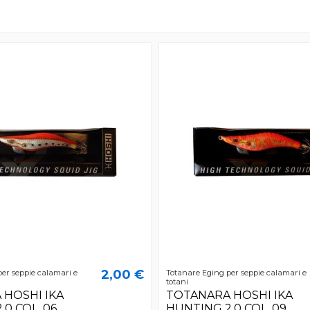
2,00 €
er seppie calamari e
Totanare Eging per seppie calamari e
totani
 HOSHI IKA
TOTANARA HOSHI IKA
.0 COL. 06
HUNTING 2.0 COL. 09