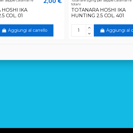
2,00 €
er seppie calamari e
Totanare Eging per seppie calamari e
totani
 HOSHI IKA
TOTANARA HOSHI IKA
5 COL. 01
HUNTING 2.5 COL. 401
Aggiungi al carrello
Aggiungi al c