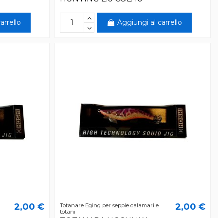
arrello
Aggiungi al carrello
2,00 €
2,00 €
Totanare Eging per seppie calamari e
totani