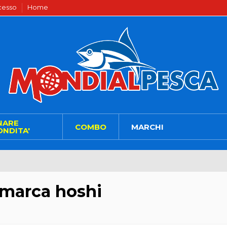
ecesso
Home
NARE
COMBO
MARCHI
NDITA'
a marca hoshi