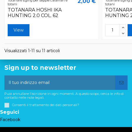
2,00 €
Totanare Eging per seppie calamari e
Totanare Eging p
totani
totani
TOTANARA HOSHI IKA
TOTANARA
HUNTING 2.0 COL. 62
HUNTING 2.
View
Visualizzati 1-11 su 11 articoli
Sign up to newsletter
Puoi annullare l'iscrizione in ogni momenti. A questo scopo, cerca le info di
contatto nelle note legali.
Consenti il trattamento dei dati personali?
Seguici
Facebook