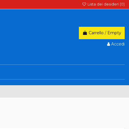
Lista dei desideri (
0
)
Carrello
/
Empty
Accedi