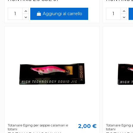
Aggiungi al carrello
2,00 €
Totanare Eging per seppie calamari e
Totanare Eging p
totani
totani