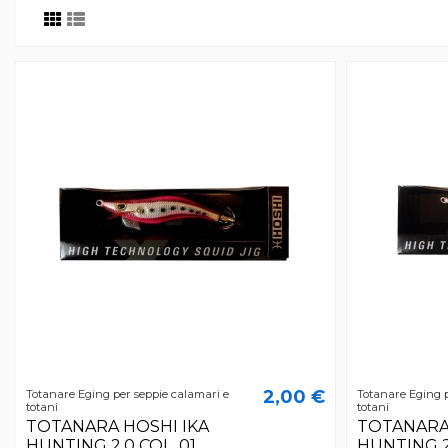
2,00 €
Totanare Eging per seppie calamari e
Totanare Eging p
totani
totani
TOTANARA HOSHI IKA
TOTANARA
HUNTING 2.0 COL. 01
HUNTING 2