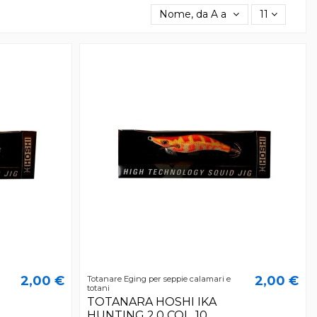
Nome, da A a Z
11
2,00 €
2,00 €
Totanare Eging per seppie calamari e
totani
TOTANARA HOSHI IKA
HUNTING 2.0 COL. 10