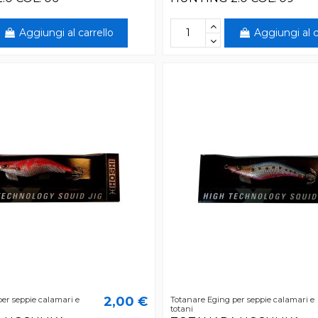
Aggiungi al carrello
Aggiungi al c
2,00 €
er seppie calamari e
Totanare Eging per seppie calamari e
totani