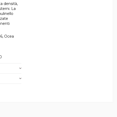
a densità,
sterni. La
linello
rzate
onenti
16, Ocea
50