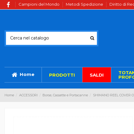
Campioni del Mondo
Metodi Spedizione
Diritto di R
TOTA
Home
PRODOTTI
SALDI
PROFO
Home
ACCESSORI
Borse, Cassette e Portacanne
SHIMANO REEL COVER 