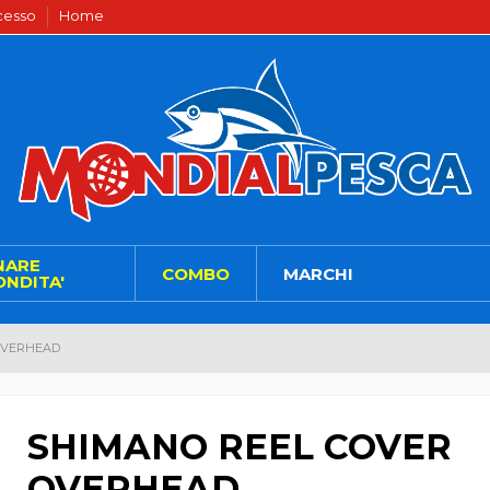
ecesso
Home
NARE
COMBO
MARCHI
NDITA'
OVERHEAD
SHIMANO REEL COVER
OVERHEAD