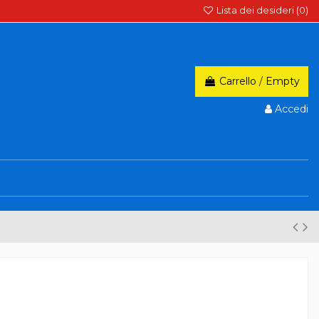
Lista dei desideri (
0
)
Carrello
/
Empty
Accedi