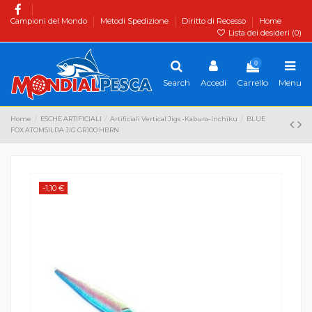
Campioni del Mondo
Metodi Spedizione
Diritto di Recesso
Home
Lista dei desideri (
0
)
0
Search
Accedi
Carrello
Menu
Home
ESCHE ARTIFICIALI
Artificiali Vertical Jigs -Kabura-Inchiku
BLUE
FOX ATOMSILDA JIG GR100 HBRN
-1,10 €