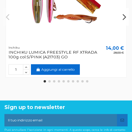
14,00 €
Inchiku
INCHIKU LUMICA FREESTYLE RF XTRADA
28,00 €
100g col.S/PINK (A21703) GO
Aggiungi al carrello
Sign up to newsletter
Puoi annullare l'iscrizione in ogni momenti. A questo scopo, cerca le info di contatto