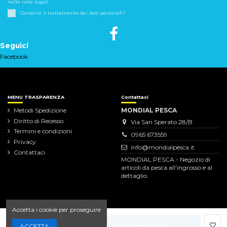
nelle note legali.
Consenti il trattamento dei dati personali?
Seguici
Facebook
MENU TRASPARENZA
Contattaci
Metodi Spedizione
MONDIAL PESCA
Diritto di Recesso
Via San Sperato 28/B
Termini e condizioni
0965 673559
Privacy
info@mondialpesca.it
Contattaci
MONDIAL PESCA - Negozio di
articoli da pesca all'ingrosso e al
dettaglio.
Accetta i cookie per proseguire
Aggiungi al carrello
ACCETTA