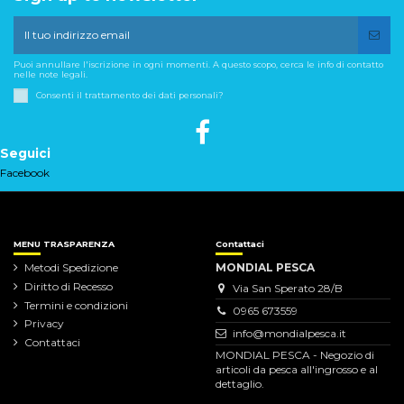
Puoi annullare l'iscrizione in ogni momenti. A questo scopo, cerca le info di contatto
nelle note legali.
Consenti il trattamento dei dati personali?
Seguici
Facebook
MENU TRASPARENZA
Contattaci
Metodi Spedizione
MONDIAL PESCA
Diritto di Recesso
Via San Sperato 28/B
Termini e condizioni
0965 673559
Privacy
info@mondialpesca.it
Contattaci
MONDIAL PESCA - Negozio di
articoli da pesca all'ingrosso e al
dettaglio.