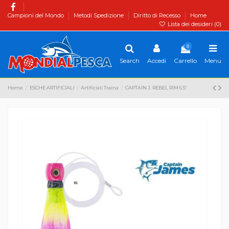
Campioni del Mondo
Metodi Spedizione
Diritto di Recesso
Home
Lista dei desideri (
0
)
0
Search
Accedi
Carrello
Menu
Home
ESCHE ARTIFICIALI
Artificiali Traina
CAPTAIN J. REBEL RIM 6.5'