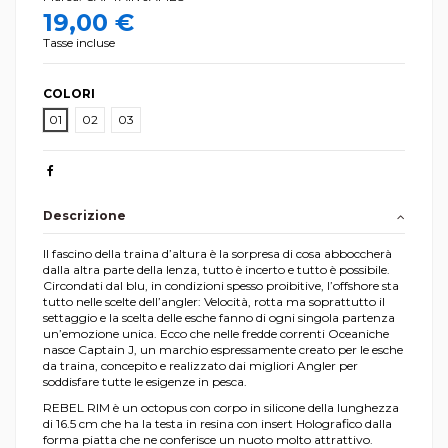
19,00 €
Tasse incluse
COLORI
01
02
03
Descrizione
Il fascino della traina d’altura è la sorpresa di cosa abboccherà
dalla altra parte della lenza, tutto è incerto e tutto è possibile.
Circondati dal blu, in condizioni spesso proibitive, l’offshore sta
tutto nelle scelte dell’angler: Velocità, rotta ma soprattutto il
settaggio e la scelta delle esche fanno di ogni singola partenza
un’emozione unica. Ecco che nelle fredde correnti Oceaniche
nasce Captain J, un marchio espressamente creato per le esche
da traina, concepito e realizzato dai migliori Angler per
soddisfare tutte le esigenze in pesca.
REBEL RIM è un octopus con corpo in silicone della lunghezza
di 16.5 cm che ha la testa in resina con insert Holografico dalla
forma piatta che ne conferisce un nuoto molto attrattivo.