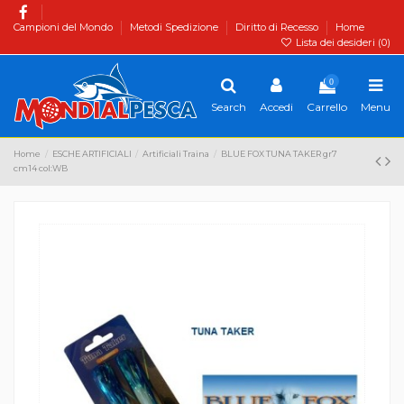
Campioni del Mondo
Metodi Spedizione
Diritto di Recesso
Home
Lista dei desideri (
0
)
0
Search
Accedi
Carrello
Menu
Home
ESCHE ARTIFICIALI
Artificiali Traina
BLUE FOX TUNA TAKER gr7
cm14 col:WB