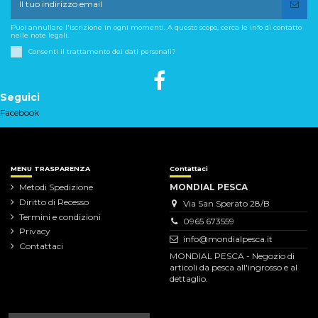
Puoi annullare l'iscrizione in ogni momenti. A questo scopo, cerca le info di contatto
nelle note legali.
Consenti il trattamento dei dati personali?
Seguici
Facebook
MENU TRASPARENZA
Contattaci
Metodi Spedizione
MONDIAL PESCA
Diritto di Recesso
Via San Sperato 28/B
Termini e condizioni
0965 673559
Privacy
info@mondialpesca.it
Contattaci
MONDIAL PESCA - Negozio di
articoli da pesca all'ingrosso e al
dettaglio.