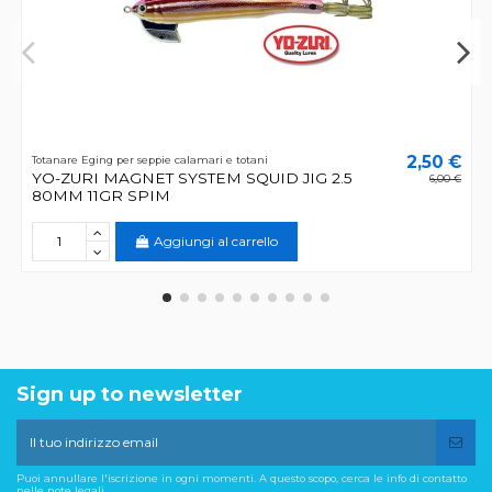
2,50 €
Totanare Eging per seppie calamari e totani
YO-ZURI MAGNET SYSTEM SQUID JIG 2.5
6,00 €
80MM 11GR SPIM
Aggiungi al carrello
Sign up to newsletter
Puoi annullare l'iscrizione in ogni momenti. A questo scopo, cerca le info di contatto
nelle note legali.