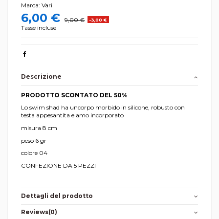
Marca:
Vari
6,00 €
9,00 €
-3,00 €
Tasse incluse
Descrizione
PRODOTTO SCONTATO DEL 50%
L
o swim shad ha uncorpo morbido in silicone, robusto con
testa appesantita e amo incorporato
misura 8 cm
peso 6 gr
colore 04
CONFEZIONE DA 5 PEZZI
Dettagli del prodotto
Reviews
(0)