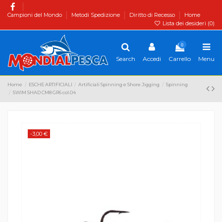
Campioni del Mondo
Metodi Spedizione
Diritto di Recesso
Home
Lista dei desideri (
0
)
0
Search
Accedi
Carrello
Menu
Home
ESCHE ARTIFICIALI
Artificiali Spinning e Shore Jigging
Spinning
SWIM SHAD CM8 GR6 col.04
-3,00 €